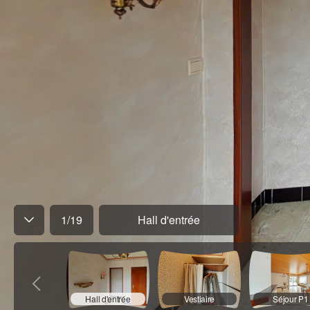
1
/
19
Hall d'entrée
Hall d'entrée
Vestiaire
Séjour P1