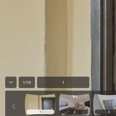
1
/
10
1
1
2
3