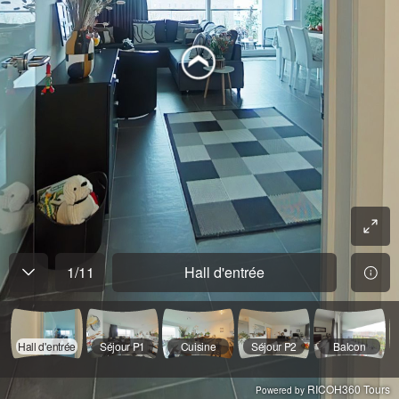
1
/
11
Hall d'entrée
Hall d'entrée
Séjour P1
Cuisine
Séjour P2
Balcon
RICOH360 Tours
Powered by