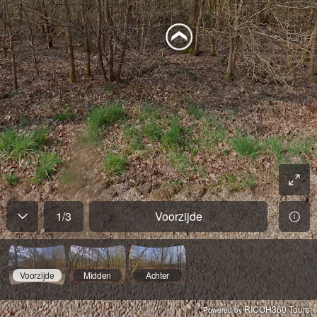
1
/
3
Voorzijde
Voorzijde
Midden
Achter
RICOH360 Tours
Powered by