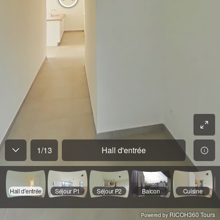
1
/
13
Hall d'entrée
Hall d'entrée
Séjour P1
Séjour P2
Balcon
Cuisine
RICOH360 Tours
Powered by