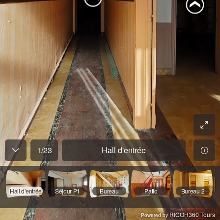
1
/
23
Hall d'entrée
Hall d'entrée
Séjour P1
Bureau
Patio
Bureau 2
RICOH360 Tours
Powered by